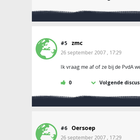
zmc
#5
26 september 2007 , 17:29
Ik vraag me af of ze bij de PvdA
0
Volgende discus
Oersoep
#6
26 september 2007 , 17:29