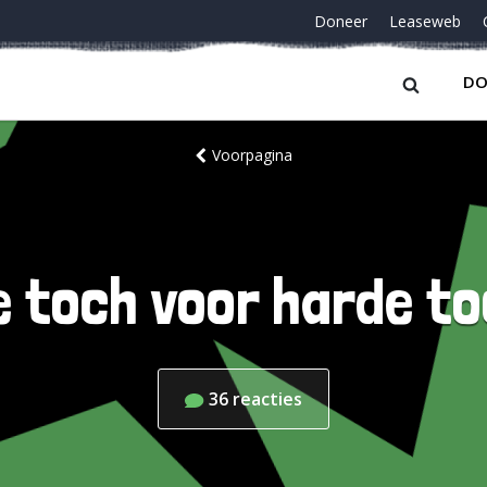
Doneer
Leaseweb
DO
Voorpagina
 toch voor harde t
36
reacties