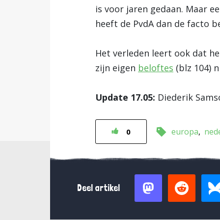
is voor jaren gedaan. Maar e
heeft de PvdA dan de facto b
Het verleden leert ook dat het
zijn eigen
beloftes
(blz 104) 
Update 17.05:
Diederik Sam
europa
ned
0
Deel artikel