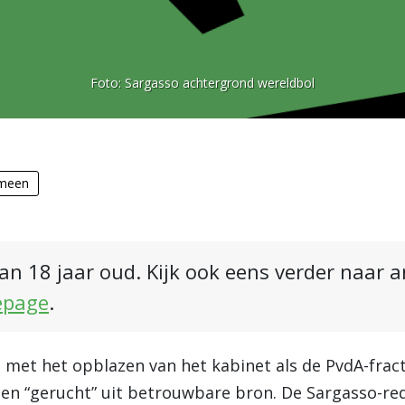
Foto:
Sargasso achtergrond wereldbol
meen
an 18 jaar oud. Kijk ook eens verder naar 
epage
.
met het opblazen van het kabinet als de PvdA-frac
en “gerucht” uit betrouwbare bron. De Sargasso-red