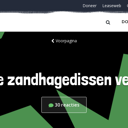
Doneer
Leaseweb
DO
Voorpagina
e zandhagedissen v
30
reacties