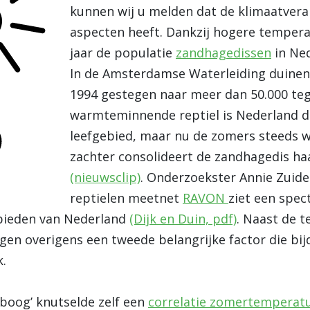
kunnen wij u melden dat de klimaatvera
aspecten heeft. Dankzij hogere tempera
jaar de populatie
zandhagedissen
in Ned
In de Amsterdamse Waterleiding duinen i
1994 gestegen naar meer dan 50.000 teg
warmteminnende reptiel is Nederland d
leefgebied, maar nu de zomers steeds 
zachter consolideert de zandhagedis ha
(nieuwsclip)
. Onderzoekster Annie Zuide
reptielen meetnet
RAVON
ziet een spec
gebieden van Nederland
(Dijk en Duin, pdf)
. Naast de t
ngen overigens een tweede belangrijke factor die bij
k.
‘boog’ knutselde zelf een
correlatie zomertemperatu