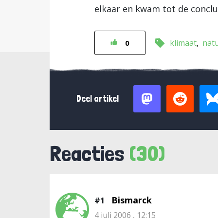
elkaar en kwam tot de conclu
klimaat
nat
0
Deel artikel
Reacties
(30)
Bismarck
#1
4 juli 2006 , 12:15