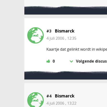
Bismarck
#3
4 juli 2006 , 12:35
Kaartje dat gelinkt wordt in wikip
0
Volgende discus
Bismarck
#4
4 juli 2006 , 13:22