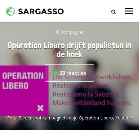
Voorpagina
Operation Libero drijft populisten in
de hoek
33
reacties
Foto:
Screenshot campagnefilmpje Opération Libero, Youtube