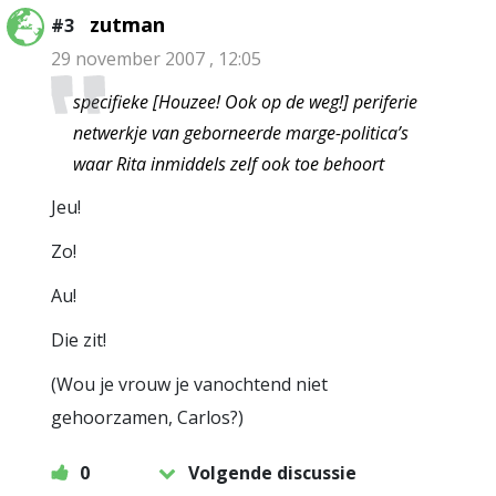
zutman
#3
29 november 2007 , 12:05
specifieke [Houzee! Ook op de weg!] periferie
netwerkje van geborneerde marge-politica’s
waar Rita inmiddels zelf ook toe behoort
Jeu!
Zo!
Au!
Die zit!
(Wou je vrouw je vanochtend niet
gehoorzamen, Carlos?)
0
Volgende discussie