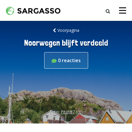
Voorpagina
Noorwegen blijft verdeeld
0
reacties
Foto:
Pitch87
(cc)