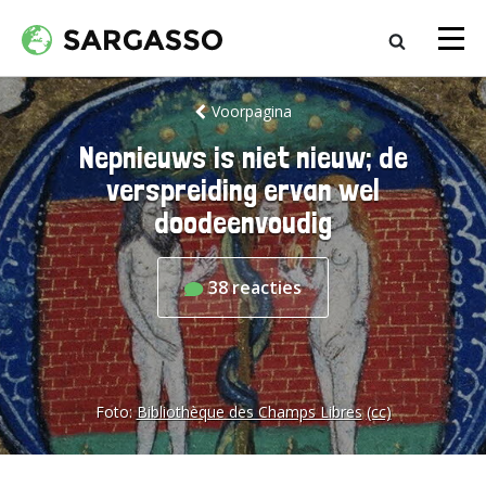
Voorpagina
Nepnieuws is niet nieuw; de
verspreiding ervan wel
doodeenvoudig
38
reacties
Foto:
Bibliothèque des Champs Libres
(cc)