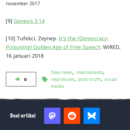
november 2017
[9]
Genesis 3:14
[10] Tufekci, Zeynep.
It’s the (Democracy-
Poisoning) Golden Age of Free Speech
. WIRED,
16 januari 2018
fake news
massamedia
nepnieuws
post-truth
social
0
media
Deel artikel