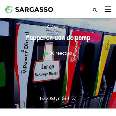
Voorpagina
Mopperen aan de pomp
36
reacties
Foto:
Rutger Smit
(cc)