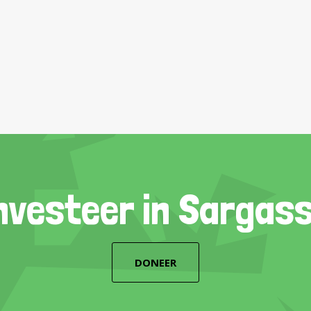
nvesteer in Sargas
DONEER