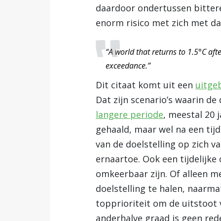
daardoor ondertussen bitter
enorm risico met zich met da
“A world that returns to 1.5°C aft
exceedance.”
Dit citaat komt uit een
uitgeb
Dat zijn scenario’s waarin d
langere periode
, meestal 20 
gehaald, maar wel na een tijde
van de doelstelling op zich v
ernaartoe. Ook een tijdelijke
omkeerbaar zijn. Of alleen me
doelstelling te halen, naarmat
topprioriteit om de uitstoot
anderhalve graad is geen red