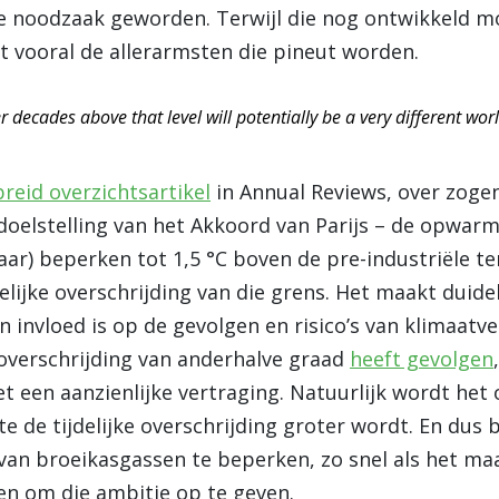
e noodzaak geworden. Terwijl die nog ontwikkeld m
t vooral de allerarmsten die pineut worden.
er decades above that level will potentially be a very different wo
reid overzichtsartikel
in Annual Reviews, over zoge
e doelstelling van het Akkoord van Parijs – de opwar
jaar) beperken tot 1,5 °C boven de pre-industriële 
lijke overschrijding van die grens. Het maakt duidel
an invloed is op de gevolgen en risico’s van klimaat
 overschrijding van anderhalve graad
heeft gevolgen
t een aanzienlijke vertraging. Natuurlijk wordt het
e de tijdelijke overschrijding groter wordt. En dus b
 van broeikasgassen te beperken, zo snel als het maa
en om die ambitie op te geven.