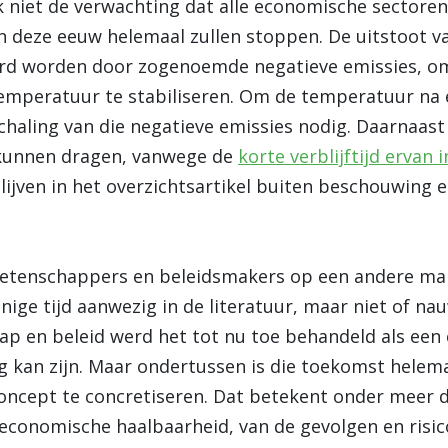
k niet de verwachting dat alle economische sectoren
n deze eeuw helemaal zullen stoppen. De uitstoot van
d worden door zogenoemde negatieve emissies, om 
emperatuur te stabiliseren. Om de temperatuur na
schaling van die negatieve emissies nodig. Daarnaas
kunnen dragen, vanwege de
korte verblijftijd ervan
lijven in het overzichtsartikel buiten beschouwing en
wetenschappers en beleidsmakers op een andere ma
enige tijd aanwezig in de literatuur, maar niet of na
ap en beleid werd het tot nu toe behandeld als een 
 kan zijn. Maar ondertussen is die toekomst helema
oncept te concretiseren. Dat betekent onder meer d
 economische haalbaarheid, van de gevolgen en risic