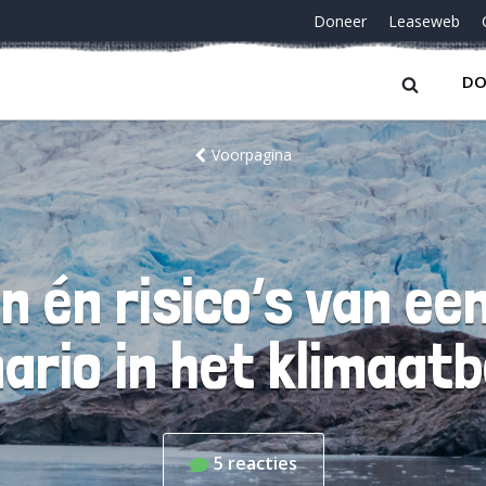
Doneer
Leaseweb
DO
Voorpagina
n én risico’s van e
ario in het klimaatb
5
reacties