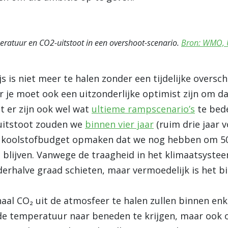
ratuur en CO2-uitstoot in een overshoot-scenario.
Bron: WMO, U
 is niet meer te halen zonder een tijdelijke oversch
 je moet ook een uitzonderlijke optimist zijn om da
t er zijn ook wel wat
ultieme rampscenario’s
te bed
 uitstoot zouden we
binnen vier jaar
(ruim drie jaar 
t koolstofbudget opmaken dat we nog hebben om 5
 blijven. Vanwege de traagheid in het klimaatsystee
erhalve graad schieten, maar vermoedelijk is het bin
al CO₂ uit de atmosfeer te halen zullen binnen enk
de temperatuur naar beneden te krijgen, maar ook o