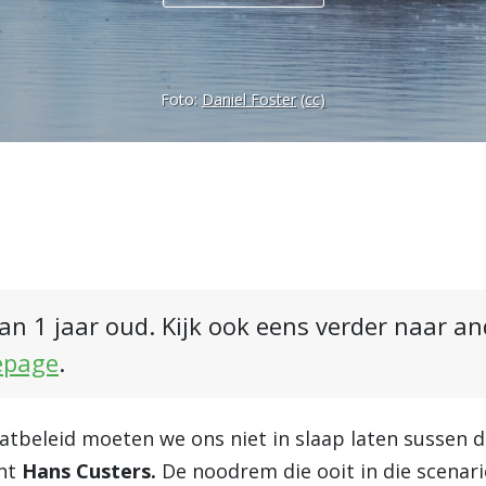
Foto:
Daniel Foster
(cc)
an 1 jaar oud. Kijk ook eens verder naar a
epage
.
tbeleid moeten we ons niet in slaap laten sussen do
ent
Hans Custers.
De noodrem die ooit in die scenar