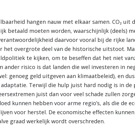
albaarheid hangen nauw met elkaar samen. CO₂ uit 
elijk betaald moeten worden, waarschijnlijk (deels) 
verantwoordelijkheid daarvoor vooral bij de rijke la
r het overgrote deel van de historische uitstoot. M
dpolitiek te kijken, om te beseffen dat het niet vanz
n ander risico is dat landen die wel investeren in ne
l: genoeg geld uitgeven aan klimaatbeleid), en dus
daptatie. Terwijl die hulp juist hard nodig is in de
rsextremen juist dan voor veel schade zullen zorge
vloed kunnen hebben voor arme regio’s, als die de e
jven voor herstel. De economische effecten kunnen 
lve graad werkelijk wordt overschreden.