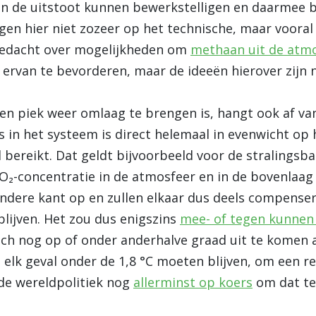
an de uitstoot kunnen bewerkstelligen en daarmee 
ggen hier niet zozeer op het technische, maar voora
 gedacht over mogelijkheden om
methaan uit de atmo
 ervan te bevorderen, maar de ideeën hierover zijn 
n piek weer omlaag te brengen is, hangt ook af van 
es in het systeem is direct helemaal in evenwicht o
 bereikt. Dat geldt bijvoorbeeld voor de stralings
O₂-concentratie in de atmosfeer en in de bovenlaag
andere kant op en zullen elkaar dus deels compenser
lijven. Het zou dus enigszins
mee- of tegen kunnen 
ch nog op of onder anderhalve graad uit te komen a
 elk geval onder de 1,8 °C moeten blijven, om een r
 de wereldpolitiek nog
allerminst op koers
om dat te