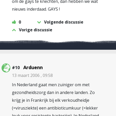
om de gays te knechten, dan hebben we wat
nieuws inderdaad. GAYS !
0
Volgende discussie
Vorige discussie
Arduenn
#10
13 maart 2006 , 09:58
In Nederland gaat men zuiniger om met
gezondheidszorg dan in andere landen. Zo
krijg je in Frankrijk bij elk verkoudheidje
(=virusziekte) een antibioticumkuur (=lekker
leuk voor resistente bacteriën). In Nederland