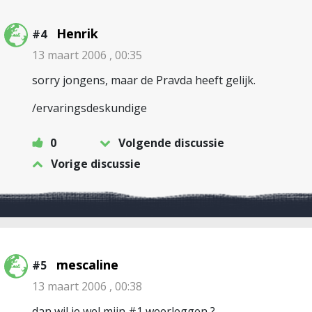
Henrik
#4
13 maart 2006 , 00:35
sorry jongens, maar de Pravda heeft gelijk.
/ervaringsdeskundige
0
Volgende discussie
Vorige discussie
mescaline
#5
13 maart 2006 , 00:38
dan wil je wel mijn #1 weerleggen ?