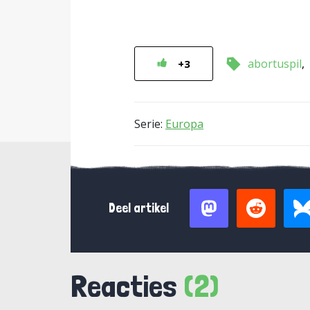
abortuspil
+3
Serie:
Europa
Deel artikel
Reacties
(2)