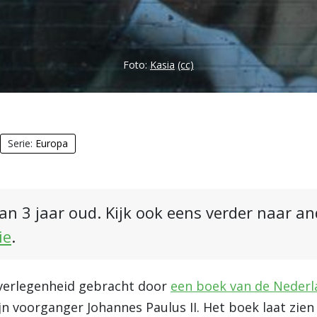
Foto:
Kasia
(cc)
Serie:
Europa
an 3 jaar oud. Kijk ook eens verder naar a
ie
.
n verlegenheid gebracht door
een boek van de Neder
n voorganger Johannes Paulus II. Het boek laat zien