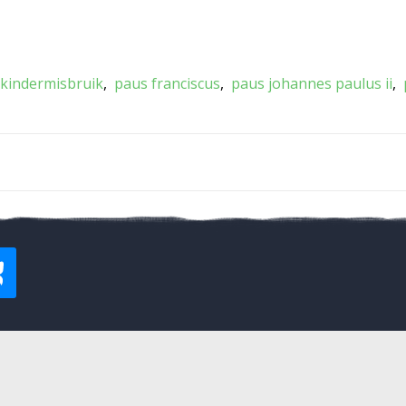
kindermisbruik
paus franciscus
paus johannes paulus ii