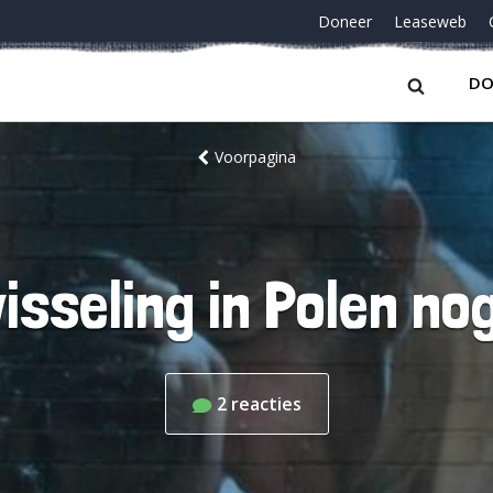
Doneer
Leaseweb
DO
Voorpagina
sseling in Polen no
2
reacties