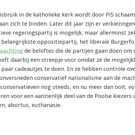
isbruik in de katholieke kerk wordt door PiS schaa
an zich te binden. Later dit jaar zijn er verkiezinge
eve regeringspartij is mogelijk, maar allerminst ze
 belangrijkste oppositiepartij, het liberale Burger
rwachting
de beloftes die de partijen gaan doen om d
eeft daarbij een streepje voor omdat ze de mogelijk
 paar cadeautjes te doen. En ze hebben controle ove
onversneden conservatief nationalisme aan de macht
e conservatieven nog steeds, en nu meer dan ooit, 
eren voor een aanzienlijk deel van de Poolse kiezer
n, abortus, euthanasie.