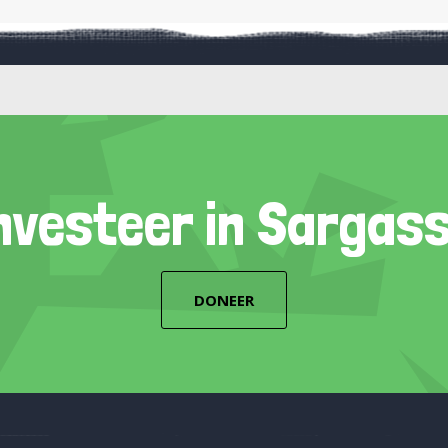
nvesteer in Sargas
DONEER