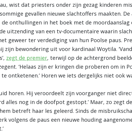
kau, wist dat priesters onder zijn gezag kinderen mi
n sommige gevallen nieuwe slachtoffers maakten. De
t de onthullingen in het boek met de moordaanslag 
de uitzending van een tv-documentaire waarin slach
et geweer ter verdediging van hun Poolse paus. Pre
ij zijn bewondering uit voor kardinaal Woytila. ‘Van
s’,
zegt de premier
, terwijl op de achtergrond beeld
gent. ‘Helaas zijn er kringen die proberen om in Po
te ontketenen.’ Horen we iets dergelijks niet ook w
uid horen. Hij veroordeelt zijn voorganger niet dire
erd alles nog in de doofpot gestopt.’ Maar, zo zegt d
hem betreft haar les geleerd. Sinds de misbruikscha
erk volgens de paus een nieuwe houding aangenomen
.’