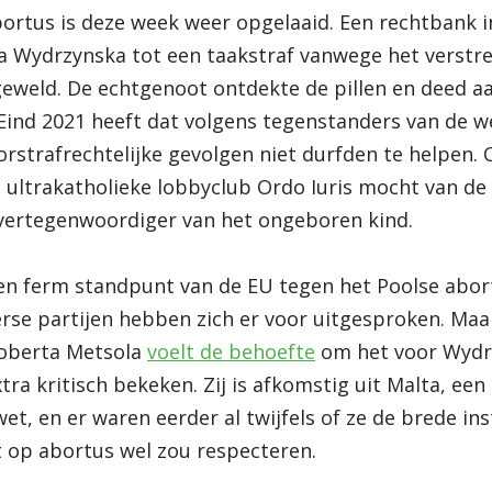
abortus is deze week weer opgelaaid. Een rechtbank
a Wydrzynska tot een taakstraf vanwege het verstr
 geweld. De echtgenoot ontdekte de pillen en deed aa
. Eind 2021 heeft dat volgens tegenstanders van de w
orstrafrechtelijke gevolgen niet durfden te helpen.
e ultrakatholieke lobbyclub Ordo Iuris mocht van de
vertegenwoordiger van het ongeboren kind.
en ferm standpunt van de EU tegen het Poolse abor
rse partijen hebben zich er voor uitgesproken. Maa
Roberta Metsola
voelt de behoefte
om het voor Wydr
ra kritisch bekeken. Zij is afkomstig uit Malta, ee
et, en er waren eerder al twijfels of ze de brede i
 op abortus wel zou respecteren.