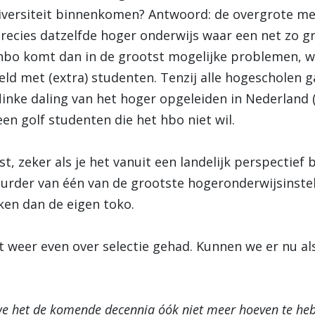
iversiteit binnenkomen? Antwoord: de overgrote mee
precies datzelfde hoger onderwijs waar een net zo g
t hbo komt dan in de grootst mogelijke problemen, 
ld met (extra) studenten. Tenzij alle hogescholen g
flinke daling van het hoger opgeleiden in Nederland
en golf studenten die het hbo niet wil.
st, zeker als je het vanuit een landelijk perspectief 
rder van één van de grootste hogeronderwijsinstelli
jken dan de eigen toko.
weer even over selectie gehad. Kunnen we er nu als
we het de komende decennia óók niet meer hoeven te he