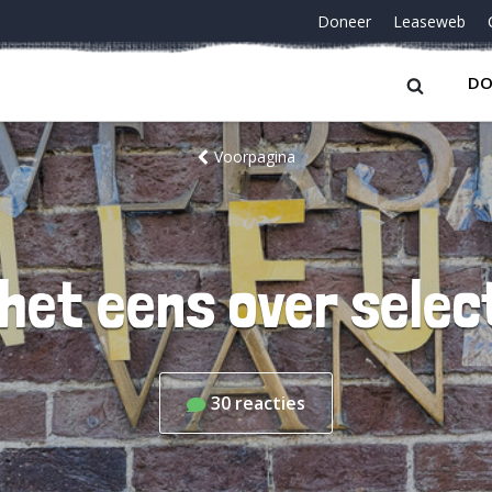
Doneer
Leaseweb
DO
Voorpagina
het eens over selec
30
reacties