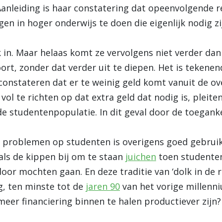
Aanleiding is haar constatering dat opeenvolgende re
gen in hoger onderwijs te doen die eigenlijk nodig zi
jk in. Maar helaas komt ze vervolgens niet verder da
oort, zonder dat verder uit te diepen. Het is tekenen
 constateren dat er te weinig geld komt vanuit de o
vol te richten op dat extra geld dat nodig is, pleite
 studentenpopulatie. In dit geval door de toegankel
e problemen op studenten is overigens goed gebruik
als de kippen bij om te staan
juichen
toen studenten
door mochten gaan. En deze traditie van ‘dolk in de
g, ten minste tot de
jaren 90
van het vorige millenn
er financiering binnen te halen productiever zijn?