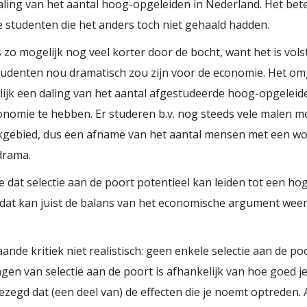
aling van het aantal hoog-opgeleiden in Nederland. Het bete
e studenten die het anders toch niet gehaald hadden.
 zo mogelijk nog veel korter door de bocht, want het is vol
studenten nou dramatisch zou zijn voor de economie. Het om
elijk een daling van het aantal afgestudeerde hoog-opgeleide
onomie te hebben. Er studeren b.v. nog steeds vele malen m
akgebied, dus een afname van het aantal mensen met een wo-
drama.
dat selectie aan de poort potentieel kan leiden tot een hog
n dat kan juist de balans van het economische argument wee
nde kritiek niet realistisch: geen enkele selectie aan de poo
gen van selectie aan de poort is afhankelijk van hoe goed je
 gezegd dat (een deel van) de effecten die je noemt optreden.