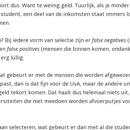
ort dus. Want te weinig geld. Tuurlijk, als je minde
 student, een deel van de inkomsten staat immers l
men.
? Bij iedere vorm van selectie zijn er
false negatives
(
 en
false positives
(mensen die binnen komen, ondanks 
erg lullig.
wat gebeurt er met de mensen die worden afgewezen
oepast, dan is dat fijn voor de UvA, maar de andere u
eld tekort komen. Dat haalt dus helemaal niets uit, t
ersiteiten die niet meedoen worden afvoerputjes v
 gaan selecteren, wat gebeurt er dan met al die stud