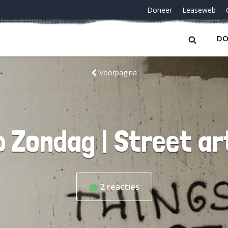
Doneer
Leaseweb
DO
Voorpagina
p Zondag | Street ar
2
reacties