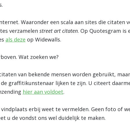
s.
internet. Waaronder een scala aan sites die citaten 
ites verzamelen
street art citaten
. Op Quotesgram is
jes
als deze
op Widewalls.
rboven. Wat zoeken we?
n citaten van bekende mensen worden gebruikt, maar
e graffitikunstenaar lijken te zijn. U citeert daarm
inzending
hier aan voldoet
.
 vindplaats erbij weet te vermelden. Geen foto of 
et u de vondst ons wel duidelijk te maken.