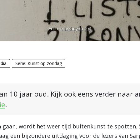
Foto:
markheybo
(cc)
dia
Serie:
Kunst op zondag
an 10 jaar oud. Kijk ook eens verder naar 
ie
.
aan, wordt het weer tijd buitenkunst te spotten. St
daag een bijzondere uitdaging voor de lezers van Sa