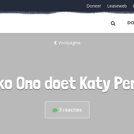
Doneer
Leaseweb
DO
Voorpagina
ko Ono doet Katy Pe
3
reacties