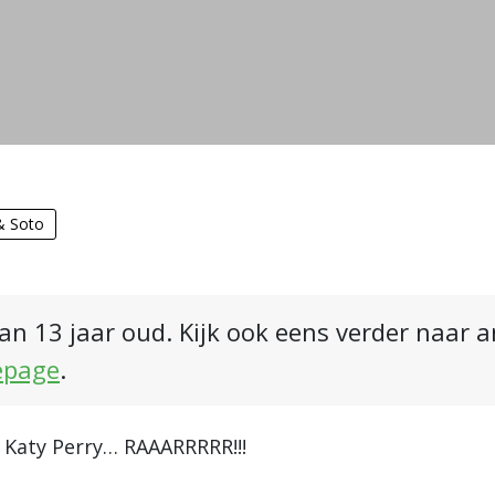
& Soto
an 13 jaar oud. Kijk ook eens verder naar 
epage
.
 Katy Perry… RAAARRRRR!!!