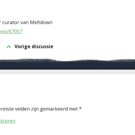
r curator van Meltdown
ono/67057
Vorige discussie
reiste velden zijn gemarkeerd met
*
streren