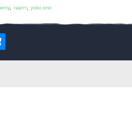
perry
raarrr
yoko ono