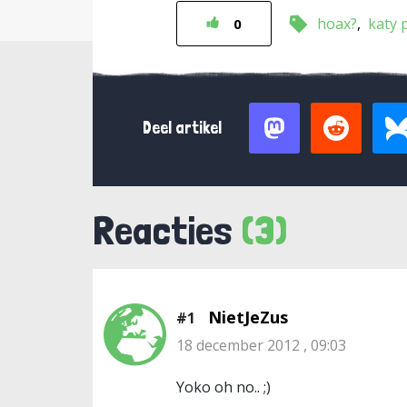
hoax?
katy 
0
Deel artikel
Reacties
(3)
NietJeZus
#1
18 december 2012 , 09:03
Yoko oh no.. ;)