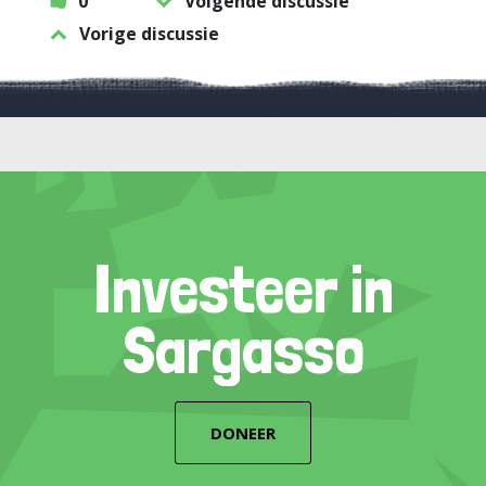
0
Volgende discussie
Vorige discussie
Investeer in
Sargasso
DONEER