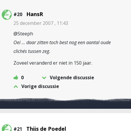
HansR
#20
25 december 2007 , 11:43
@Steeph
Oei … daar zitten toch best nog een aantal oude
clichés tussen zeg.
Zoveel veranderd er niet in 150 jaar.
0
Volgende discussie
Vorige discussie
Thijs de Poedel
#21