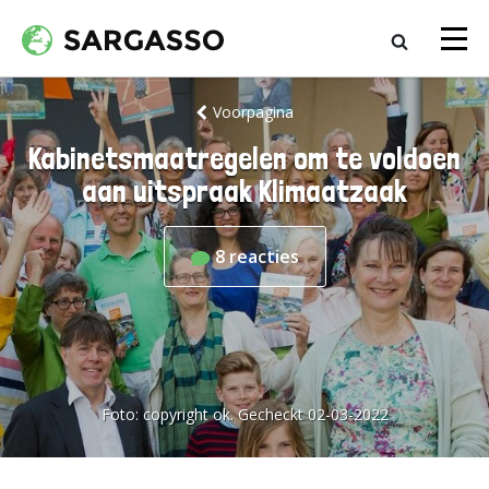
Voorpagina
Kabinetsmaatregelen om te voldoen
aan uitspraak Klimaatzaak
8
reacties
Foto:
copyright ok. Gecheckt 02-03-2022