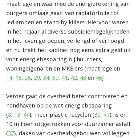
maatregelen waarmee de energierekening van
burgers omlaag gaat: van radiatorfolie tot
ledlampen en stand-by killers. Hiervoor waren
in het najaar al diverse subsidiemogelijkheden
in het leven geroepen, verlengd of verhoogd
en nu trekt het kabinet nog eens extra geld uit
voor energiebesparing bij huurders,
woningeigenaren en MKB’ers (maatregelen
14
,
15
,
26
,
29
,
34
,
39
,
41
,
42
,
43
en
46
).
Verder gaat de overheid beter controleren en
handhaven op de wet energiebesparing
(
8
,
13
,
44
), meer plastic recyclen (
32
,
47
), is er
10 miljoen uitgetrokken voor duurzamer asfalt
(
37
), daken van overheidsgebouwen vol leggen