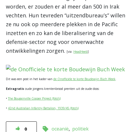
worden, er zouden er al meer dan 500 in Irak
vechten. Hun tevreden “uitzendbureau’s” willen
ze nu ook op meerdere plekken in de Pacific
inzetten en zo kan de liberalisering van de
defensie-sector nog voor onverwachte
ontwikkelingen zorgen.
[via:
HeadHeeb
]
Dit was een post in het kader van
de Onofficiële te korte Boudewijn Büch Week
.
Extragratis
oude jongens krentenbrood prenten uit de oude doos:
•
The Bougainville Copper Project (foto’s)
•
42nd Australian Infantry Battalion, 1939/45 (foto’s)
oceanië
politiek
0