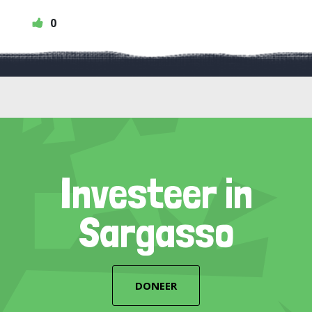
0
Investeer in
Sargasso
DONEER