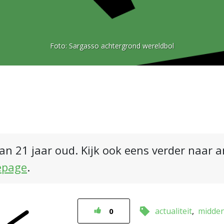
Foto:
Sargasso achtergrond wereldbol
an 21 jaar oud. Kijk ook eens verder naar 
epage
.
actualiteit
midde
0