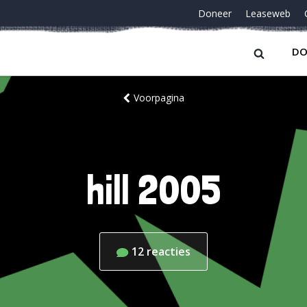
Doneer
Leaseweb
DO
Voorpagina
hill 2005
12
reacties