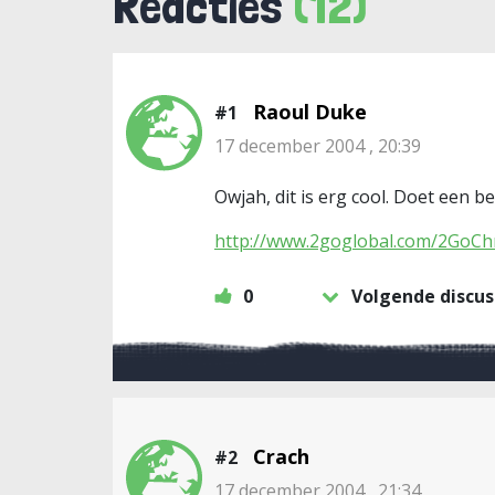
Reacties
(12)
Raoul Duke
#1
17 december 2004 , 20:39
Owjah, dit is erg cool. Doet een b
http://www.2goglobal.com/2GoCh
0
Volgende discus
Crach
#2
17 december 2004 , 21:34