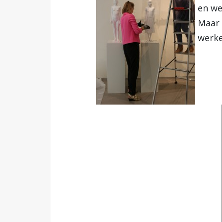
en we
Maar 
werke