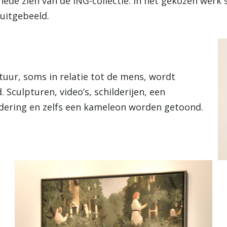
ede zien van de ING-collectie. In het gekozen werk 
 uitgebeeld.
uur, soms in relatie tot de mens, wordt
. Sculpturen, video’s, schilderijen, een
dering en zelfs een kameleon worden getoond.