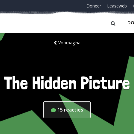
Doneer
Leaseweb
DO
Voorpagina
The Hidden Picture
15
reacties