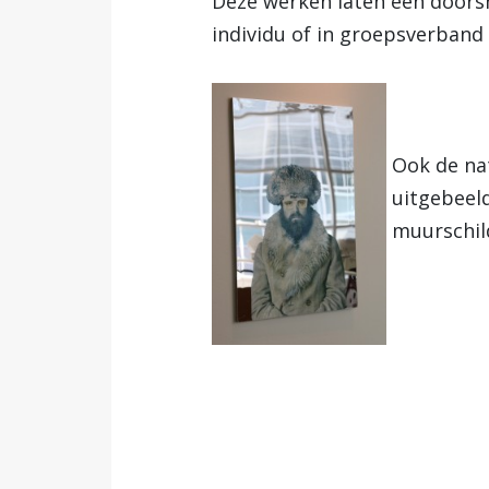
Deze werken laten een doorsn
individu of in groepsverband
Ook de nat
uitgebeeld
muurschil