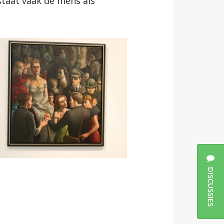
staat vaak de mens als
DISCUSSIES