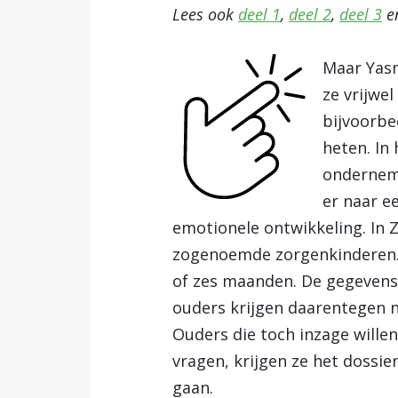
Lees ook
deel 1
,
deel 2
,
deel 3
e
Maar Yasm
ze vrijwe
bijvoorbe
heten. In
onderneme
er naar e
emotionele ontwikkeling. In 
zogenoemde zorgenkinderen. H
of zes maanden. De gegevens 
ouders krijgen daarentegen n
Ouders die toch inzage willen
vragen, krijgen ze het dossie
gaan.