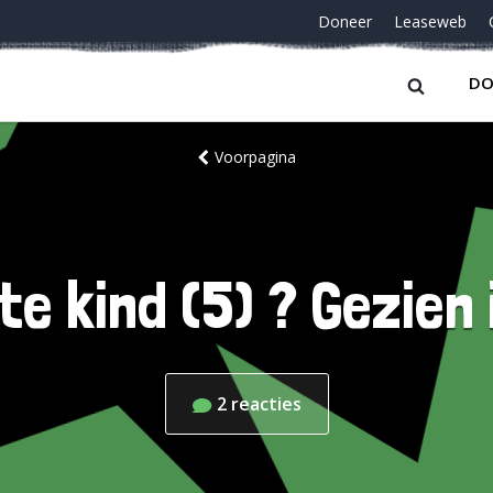
Doneer
Leaseweb
DO
Voorpagina
e kind (5) ? Gezien 
2
reacties