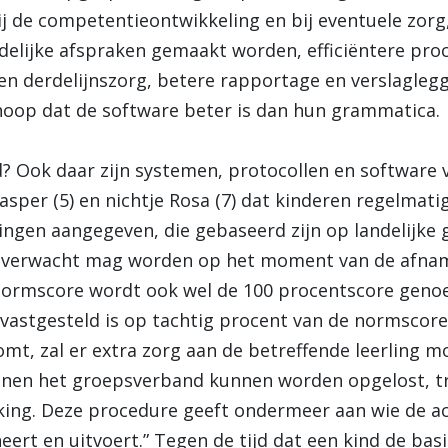
j de competentieontwikkeling en bij eventuele zor
delijke afspraken gemaakt worden, efficiëntere pro
en derdelijnszorg, betere rapportage en verslagleg
k hoop dat de software beter is dan hun grammatica.
? Ook daar zijn systemen, protocollen en software v
asper (5) en nichtje Rosa (7) dat kinderen regelmatig
ingen aangegeven, die gebaseerd zijn op landelijke
ng verwacht mag worden op het moment van de afnam
normscore wordt ook wel de 100 procentscore geno
 vastgesteld is op tachtig procent van de normscore
mt, zal er extra zorg aan de betreffende leerling m
innen het groepsverband kunnen worden opgelost, t
rking. Deze procedure geeft ondermeer aan wie de ac
eert en uitvoert.” Tegen de tijd dat een kind de basi