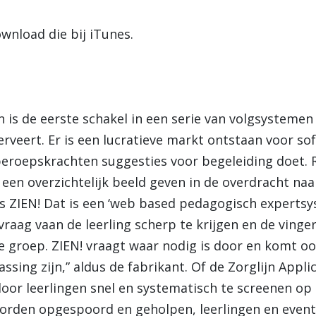
ownload die bij iTunes.
 is de eerste schakel in een serie van volgsystemen 
rveert. Er is een lucratieve markt ontstaan voor so
beroepskrachten suggesties voor begeleiding doet.
een overzichtelijk beeld geven in de overdracht naa
s ZIEN! Dat is een ‘web based pedagogisch expertsys
raag vaan de leerling scherp te krijgen en de vinge
e groep. ZIEN! vraagt waar nodig is door en komt o
ssing zijn,” aldus de fabrikant. Of de Zorglijn Applic
 door leerlingen snel en systematisch te screenen o
orden opgespoord en geholpen, leerlingen en event