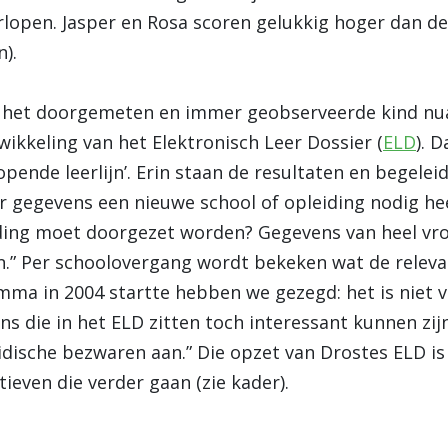
lopen. Jasper en Rosa scoren gelukkig hoger dan d
n).
n het doorgemeten en immer geobserveerde kind nuan
ikkeling van het Elektronisch Leer Dossier (
ELD
). D
ende leerlijn’. Erin staan de resultaten en begelei
r gegevens een nieuwe school of opleiding nodig hee
ding moet doorgezet worden? Gegevens van heel vroe
ijn.” Per schoolovergang wordt bekeken wat de relev
ma in 2004 startte hebben we gezegd: het is niet v
ns die in het ELD zitten toch interessant kunnen zi
idische bezwaren aan.” Die opzet van Drostes ELD is 
iatieven die verder gaan (zie kader).