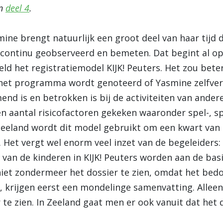
n
deel 4
.
ine brengt natuurlijk een groot deel van haar tijd 
l continu geobserveerd en bemeten. Dat begint al o
eld het registratiemodel KIJK! Peuters. Het zou bet
 het programma wordt genoteerd of Yasmine zelfver
nd is en betrokken is bij de activiteiten van ander
en aantal risicofactoren gekeken waaronder spel-, sp
Zeeland wordt dit model gebruikt om een kwart van 
et vergt wel enorm veel inzet van de begeleiders: p
van de kinderen in KIJK! Peuters worden aan de bas
iet zondermeer het dossier te zien, omdat het bedoe
, krijgen eerst een mondelinge samenvatting. Alleen 
r te zien. In Zeeland gaat men er ook vanuit dat het