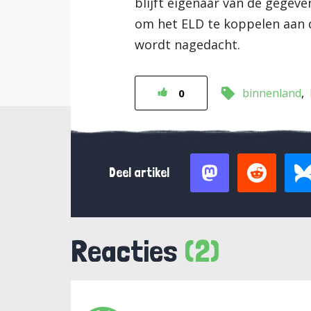
blijft eigenaar van de gegev
om het ELD te koppelen aan d
wordt nagedacht.
binnenland
0
Deel artikel
Reacties
(2)