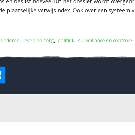
ens en beslist hoeveel uit het dossier wordt overge
e plaatselijke verwijsindex. Ook over een systeem 
kinderen
leven en zorg
politiek
surveillance en controle