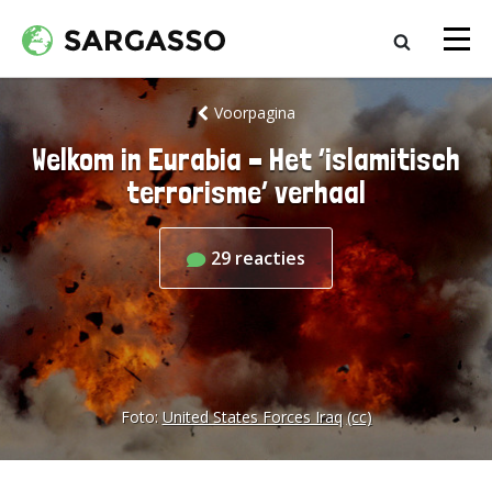
Voorpagina
Welkom in Eurabia – Het ‘islamitisch
terrorisme’ verhaal
29
reacties
Foto:
United States Forces Iraq
(cc)