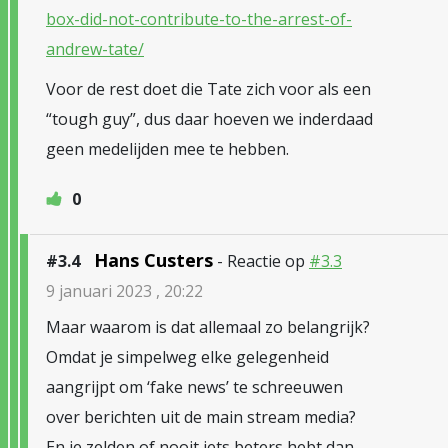
box-did-not-contribute-to-the-arrest-of-
andrew-tate/
Voor de rest doet die Tate zich voor als een
“tough guy”, dus daar hoeven we inderdaad
geen medelijden mee te hebben.
0
Hans Custers
#3.4
- Reactie op
#3.3
9 januari 2023 , 20:22
Maar waarom is dat allemaal zo belangrijk?
Omdat je simpelweg elke gelegenheid
aangrijpt om ‘fake news’ te schreeuwen
over berichten uit de main stream media?
En je zelden of nooit iets beters hebt dan