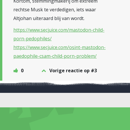
Kortom, stemmingmakerij om extreem
rechtse Musk te verdedigen, iets waar
Altjohan uiteraard blij van wordt.
https://www.secjuice.com/mastodon-child-
porn-pedophiles/
https://www.secjuice.com/osint-mastodon-
paedophile-csam-child-porn-problem/
0
Vorige reactie op #3