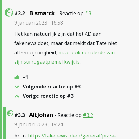
Bismarck
#3.2
- Reactie op
#3
9 januari 2023 , 16:58
Het kan natuurlijk zijn dat het AD aan
fakenews doet, maar dat meldt dat Tate niet
alleen zijn vrijheid,
maar ook een derde van
zijn surrogaatpiemel kwijt is
.
+1
Volgende reactie op #3
Vorige reactie op #3
AltJohan
#3.3
- Reactie op
#3.2
9 januari 2023 , 19:24
bron:
https://fakenews.pl/en/general/pizza-