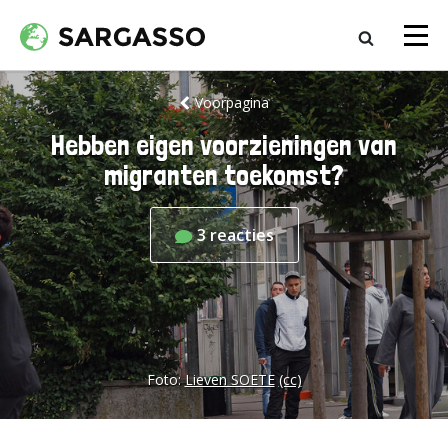
Voorpagina
Hebben eigen voorzieningen van
migranten toekomst?
3
reacties
Foto:
Lieven SOETE
(cc)