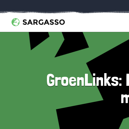
GroenLinks: 
m