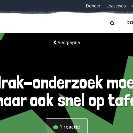
Doneer
Leaseweb
DO
Voorpagina
Irak-onderzoek moe
aar ook snel op taf
1
reactie