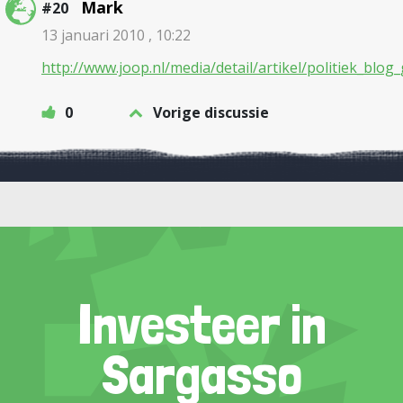
Mark
#20
13 januari 2010 , 10:22
http://www.joop.nl/media/detail/artikel/politiek_b
0
Vorige discussie
Investeer in
Sargasso