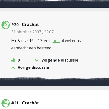
Crachàt
#20
31 oktober 2007 , 22:07
Mr & mvr 16 – 17: er is
ooit
al wel eens
aandacht aan besteed…
0
Volgende discussie
Vorige discussie
Crachàt
#21