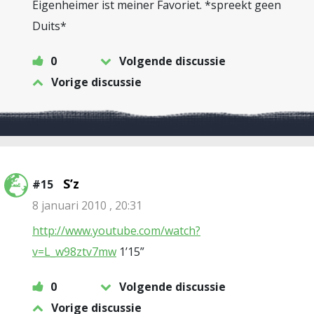
Eigenheimer ist meiner Favoriet. *spreekt geen
Duits*
0
Volgende discussie
Vorige discussie
S’z
#15
8 januari 2010 , 20:31
http://www.youtube.com/watch?
v=L_w98ztv7mw
1’15”
0
Volgende discussie
Vorige discussie