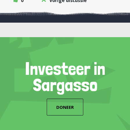
0
Vorige discussie
Investeer in
Sargasso
DONEER