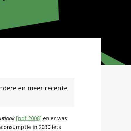
andere en meer recente
Outlook
[pdf 2008]
en er was
econsumptie in 2030 iets