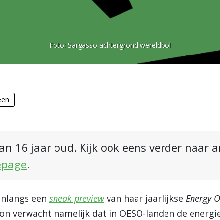
Foto:
Sargasso achtergrond wereldbol
een
an 16 jaar oud. Kijk ook eens verder naar 
epage
.
onlangs een
sneak preview
van haar jaarlijkse
Energy 
xon verwacht namelijk dat in OESO-landen de energi