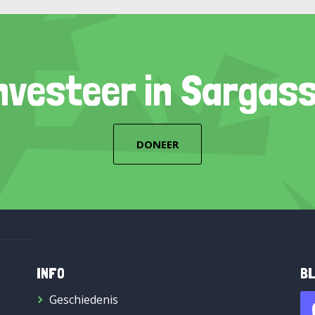
nvesteer in Sargas
DONEER
INFO
BL
Geschiedenis