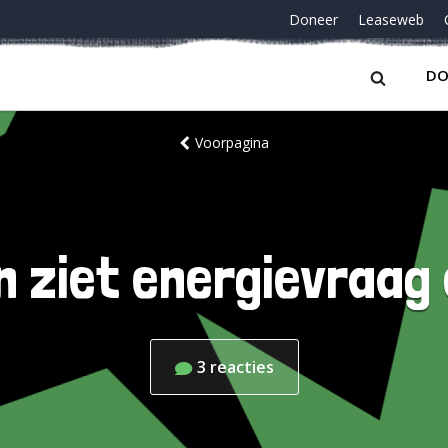
Doneer
Leaseweb
DO
Voorpagina
n ziet energievraag 
3
reacties