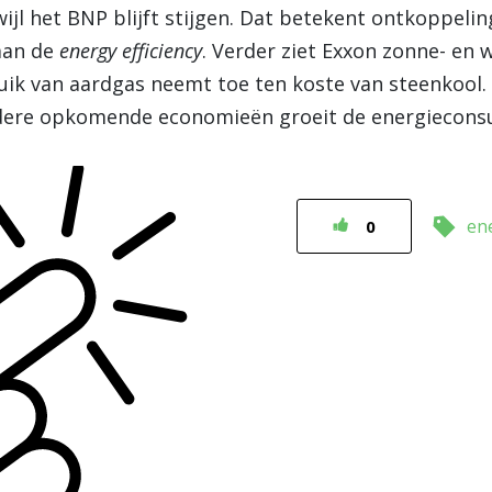
rwijl het BNP blijft stijgen. Dat betekent ontkoppel
 aan de
energy efficiency
. Verder ziet Exxon zonne- en
ruik van aardgas neemt toe ten koste van steenkool.
ndere opkomende economieën groeit de energiecons
en
0