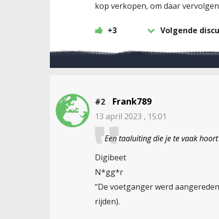
kop verkopen, om daar vervolgen
+3
Volgende discu
Frank789
#2
13 april 2023 , 15:01
Een taaluiting die je te vaak hoor
Digibeet
N*gg*r
“De voetganger werd aangereden do
rijden).