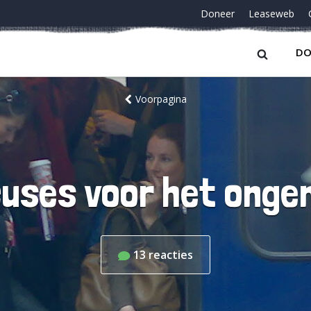
Doneer
Leaseweb
DO
Voorpagina
uses voor het ong
13
reacties