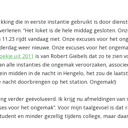
ukking die in eerste instantie gebruikt is door diens
verlenen. “Het loket is de hele middag gesloten. On
 11.23 rijdt vandaag niet. Onze excuses voor het on
erdag weer nieuwe. Onze excuses voor het ongemak.
oekje uit 2011
is van Robert Giebels dat zo te zien v
an alle instanties die ongemak veroorzaken, associee
ein midden in de nacht in Hengelo, het zou de laatste
e nacht doorbrengen op het station. Ongemak!)
ing verder geëvolueerd. Ik krijg nu afmeldingen van
ses voor het ongemak”. Voor mijn taalgevoel is dat 
e student en minder gezellig tijdens college, maar da