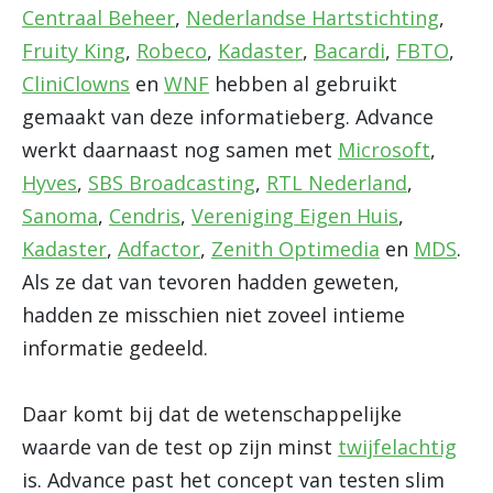
Centraal Beheer
,
Nederlandse Hartstichting
,
Fruity King
,
Robeco
,
Kadaster
,
Bacardi
,
FBTO
,
CliniClowns
en
WNF
hebben al gebruikt
gemaakt van deze informatieberg. Advance
werkt daarnaast nog samen met
Microsoft
,
Hyves
,
SBS Broadcasting
,
RTL Nederland
,
Sanoma
,
Cendris
,
Vereniging Eigen Huis
,
Kadaster
,
Adfactor
,
Zenith Optimedia
en
MDS
.
Als ze dat van tevoren hadden geweten,
hadden ze misschien niet zoveel intieme
informatie gedeeld.
Daar komt bij dat de wetenschappelijke
waarde van de test op zijn minst
twijfelachtig
is. Advance past het concept van testen slim