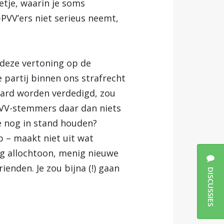
etje, waarin je soms
-PVV’ers niet serieus neemt,
 deze vertoning op de
partij binnen ons strafrecht
aard worden verdedigd, zou
 PVV-stemmers daar dan niets
 nog in stand houden?
 – maakt niet uit wat
ig allochtoon, menig nieuwe
enden. Je zou bijna (!) gaan
DISCUSSIES