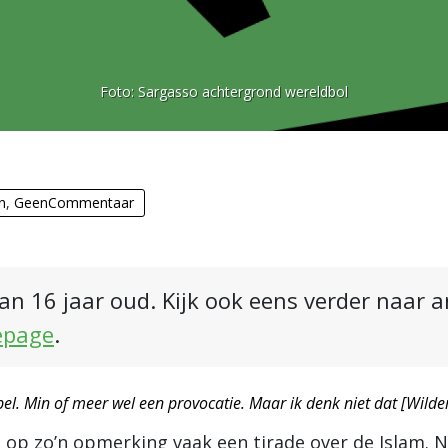
Foto:
Sargasso achtergrond wereldbol
n
,
GeenCommentaar
an 16 jaar oud. Kijk ook eens verder naar 
epage
.
spel. Min of meer wel een provocatie. Maar ik denk niet dat [Wilder
gt op zo’n opmerking vaak een tirade over de Islam. N