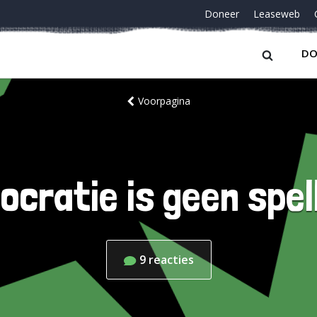
Doneer
Leaseweb
DO
Voorpagina
cratie is geen spel
9
reacties