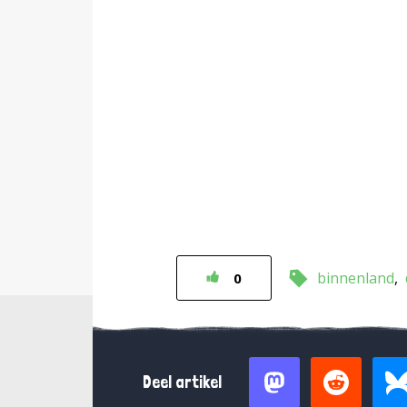
binnenland
0
Deel artikel