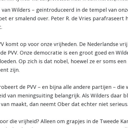
 van Wilders – geïntroduceerd in de tempel van on
oet er smalend over. Peter R. de Vries parafraseert h
.
PVV komt op voor onze vrijheden. De Nederlandse vr
j de PVV. Onze democratie is een groot goed en Wilde
oeden. Op zich is dat nobel, hoewel ze er soms ee
ent zijn.
probeert de PVV – en bijna alle andere partijen – di
eid van meningsuiting belangrijk. Als Wilders daar b
van maakt, dan neemt Ober dat echter niet serieus
or die vrijheid? Alleen om grapjes in de Tweede 