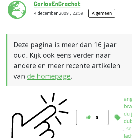
CarlosEnCrachat
4 december 2009 , 23:59
Algemeen
Deze pagina is meer dan 16 jaar
oud. Kijk ook eens verder naar
andere en meer recente artikelen
van
de homepage
.
angol
brazil
du jo
0
dubbe
seks
lächel