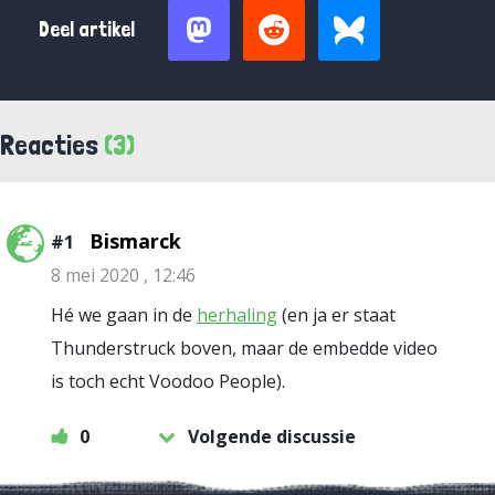
Deel artikel
Reacties
(3)
Bismarck
#1
8 mei 2020 , 12:46
Hé we gaan in de
herhaling
(en ja er staat
Thunderstruck boven, maar de embedde video
is toch echt Voodoo People).
0
Volgende discussie