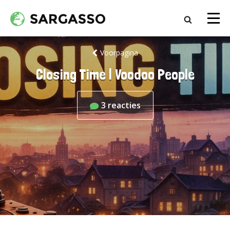
Voorpagina
Closing Time | Voodoo People
3
reacties