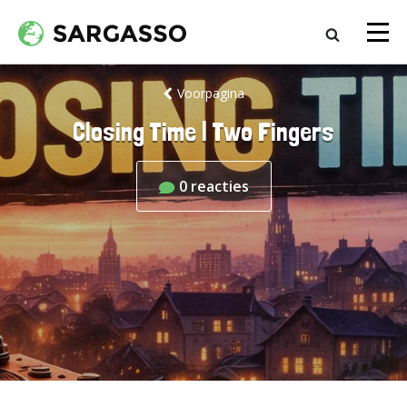
Voorpagina
Closing Time | Two Fingers
0
reacties