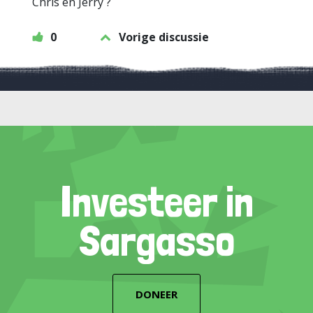
Chris en Jerry ?
0
Vorige discussie
Investeer in
Sargasso
DONEER