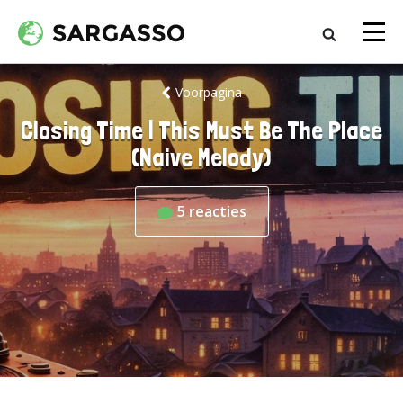
Voorpagina
Closing Time | This Must Be The Place
(Naive Melody)
5
reacties