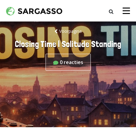
Voorpagina
Closing Time | Solitude Standing
0
reacties