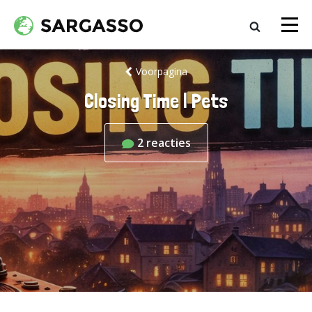
Voorpagina
Closing Time | Pets
2
reacties