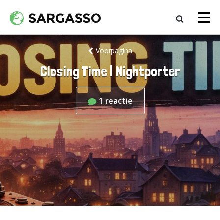
Voorpagina
Closing Time | Nightporter
1
reactie