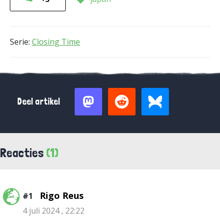
Serie:
Closing Time
Deel artikel
Reacties
(1)
Rigo Reus
#1
4 juli 2024 , 22:22