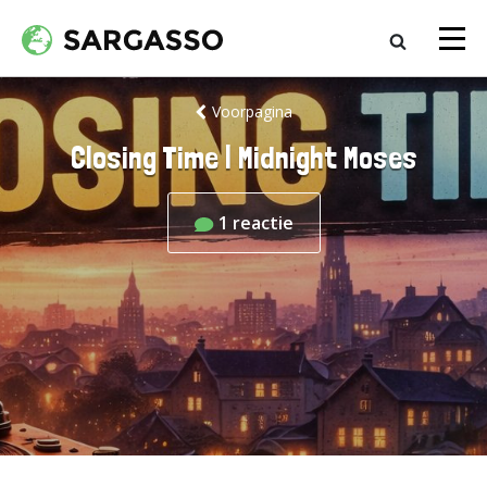
Voorpagina
Closing Time | Midnight Moses
1
reactie