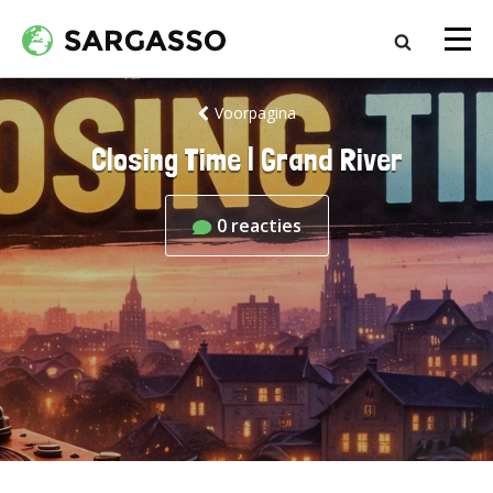
Voorpagina
Closing Time | Grand River
0
reacties