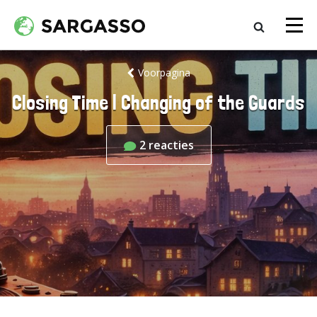
Voorpagina
Closing Time | Changing of the Guards
2
reacties