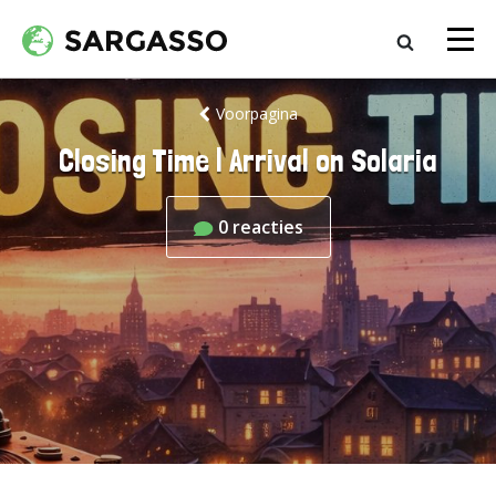
Voorpagina
Closing Time | Arrival on Solaria
0
reacties