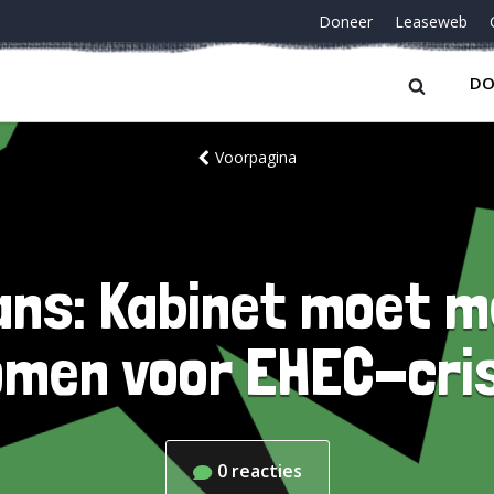
Doneer
Leaseweb
DO
Voorpagina
ns: Kabinet moet m
omen voor EHEC-cris
0
reacties