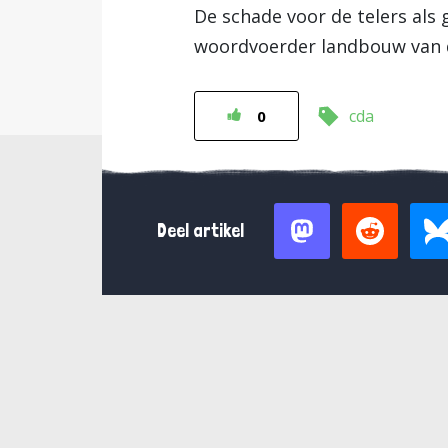
De schade voor de telers als
woordvoerder landbouw van d
cda
0
Deel artikel