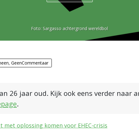
Foto:
Sargasso achtergrond wereldbol
meen
,
GeenCommentaar
an 26 jaar oud. Kijk ook eens verder naar 
epage
.
 met oplossing komen voor EHEC-crisis