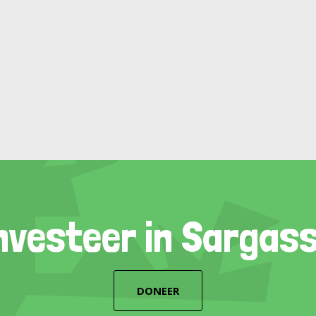
nvesteer in Sargas
DONEER