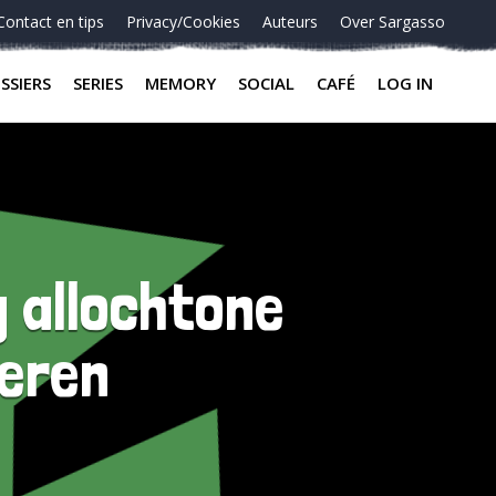
Contact en tips
Privacy/Cookies
Auteurs
Over Sargasso
SSIERS
SERIES
MEMORY
SOCIAL
CAFÉ
LOG IN
g allochtone
teren