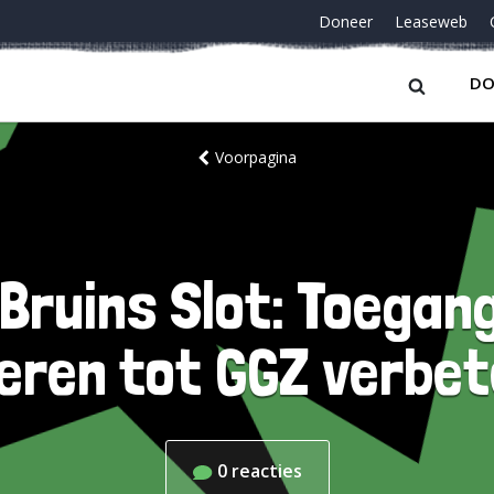
Doneer
Leaseweb
DO
Voorpagina
Bruins Slot: Toegan
eren tot GGZ verbe
0
reacties