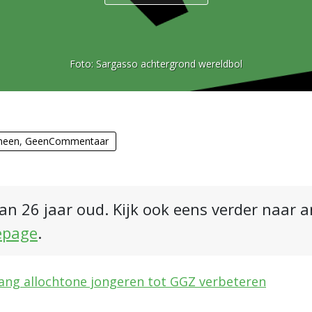
Foto:
Sargasso achtergrond wereldbol
meen
,
GeenCommentaar
an 26 jaar oud. Kijk ook eens verder naar 
epage
.
gang allochtone jongeren tot GGZ verbeteren