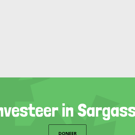
nvesteer in Sargas
DONEER