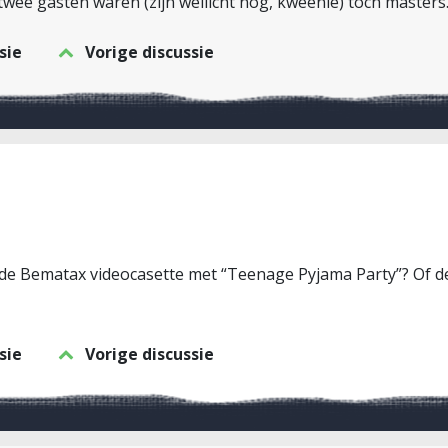
 twee gasten waren (zijn wellicht nog, kweenie) toch masters
sie
Vorige discussie
 de Bematax videocasette met “Teenage Pyjama Party”? Of de
sie
Vorige discussie