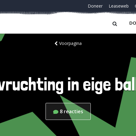
Doneer
Leaseweb
DO
Voorpagina
vruchting in eige bal
8
reacties