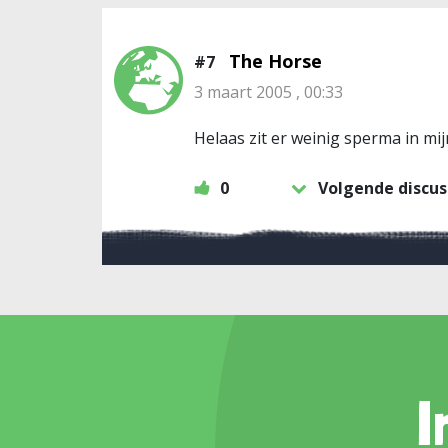
The Horse
#7
3 maart 2005 , 00:33
Helaas zit er weinig sperma in mijn
0
Volgende discus
I