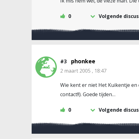
Ik mis hem wel, de vieze man. Die
0
Volgende discus
phonkee
#3
2 maart 2005 , 18:47
Wie kent er niet Het Kuikentje en
contact!!). Goede tijden…
0
Volgende discus