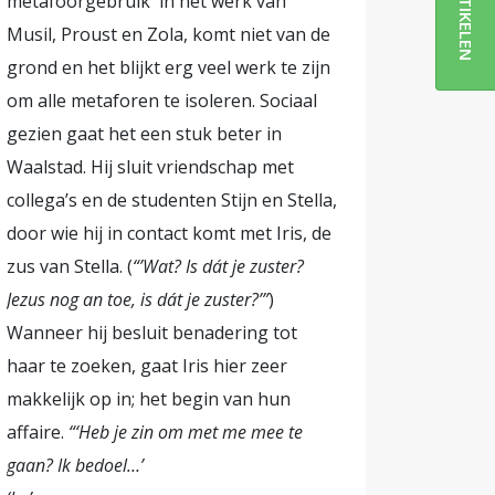
ARTIKELEN
metafoorgebruik in het werk van
Musil, Proust en Zola, komt niet van de
grond en het blijkt erg veel werk te zijn
om alle metaforen te isoleren. Sociaal
gezien gaat het een stuk beter in
Waalstad. Hij sluit vriendschap met
collega’s en de studenten Stijn en Stella,
door wie hij in contact komt met Iris, de
zus van Stella. (
“’Wat? Is dát je zuster?
Jezus nog an toe, is dát je zuster?’”
)
Wanneer hij besluit benadering tot
haar te zoeken, gaat Iris hier zeer
makkelijk op in; het begin van hun
affaire.
“‘Heb je zin om met me mee te
gaan? Ik bedoel…’