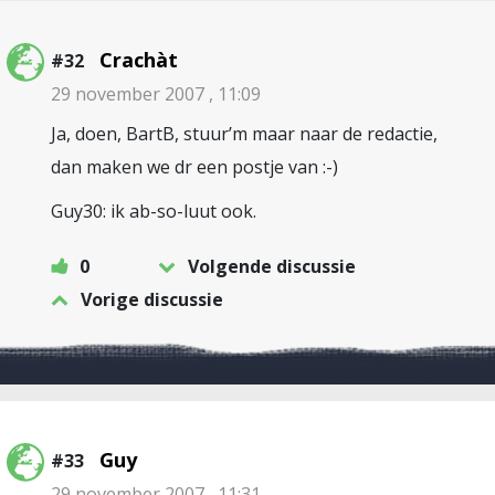
Crachàt
#32
29 november 2007 , 11:09
Ja, doen, BartB, stuur’m maar naar de redactie,
dan maken we dr een postje van :-)
Guy30: ik ab-so-luut ook.
0
Volgende discussie
Vorige discussie
Guy
#33
29 november 2007 , 11:31