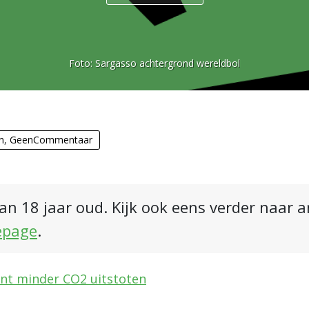
Foto:
Sargasso achtergrond wereldbol
n
,
GeenCommentaar
an 18 jaar oud. Kijk ook eens verder naar 
epage
.
nt minder CO2 uitstoten