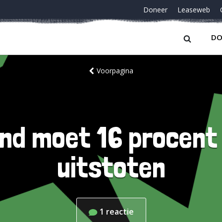
Doneer
Leaseweb
DO
Voorpagina
and moet 16 procent
uitstoten
1
reactie